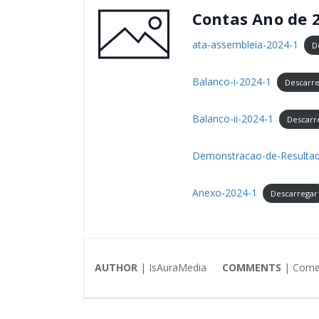
Contas Ano de 
ata-assembleia-2024-1
D
Balanco-i-2024-1
Descarr
Balanco-ii-2024-1
Descarr
Demonstracao-de-Resultad
Anexo-2024-1
Descarregar
AUTHOR
| IsAuraMedia
COMMENTS
|
Comen