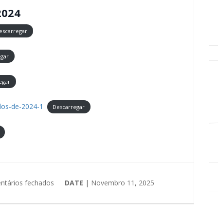
2024
escarregar
egar
egar
os-de-2024-1
Descarregar
tários fechados
DATE
| Novembro 11, 2025